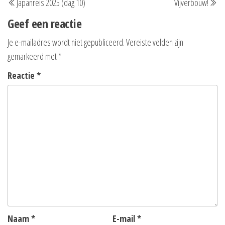
Japanreis 2025 (dag 10)
Vijverbouw!
navigatie
bericht
be
Geef een reactie
Je e-mailadres wordt niet gepubliceerd.
Vereiste velden zijn
gemarkeerd met
*
Reactie
*
Naam
*
E-mail
*