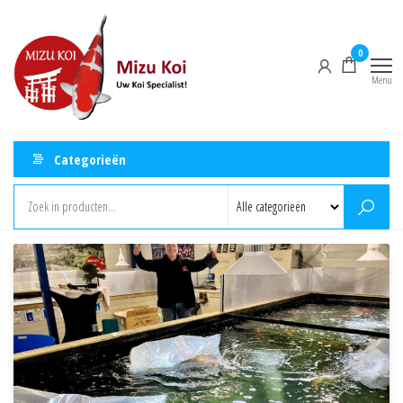
Ga
Mizu
naar
Koi
0
de
Menu
inhoud
Categorieën