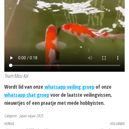
Team Mizu Koi
Wordt lid van onze
whatsapp veiling groep
of onze
whatsapp chat groep
voor de laatste veilingvissen,
nieuwtjes of een praatje met mede hobbyisten.
Categorie
Japan najaar 2025
Bericht
Vorig
VORIGE
VOLGENDE
Vo