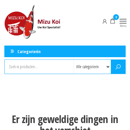
Ga
Mizu
naar
Koi
0
de
Menu
inhoud
Categorieën
Er zijn geweldige dingen in