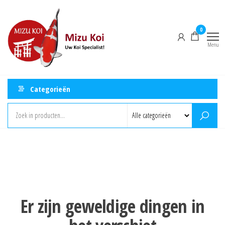
Ga
Mizu
naar
Koi
0
de
Menu
inhoud
Categorieën
Er zijn geweldige dingen in