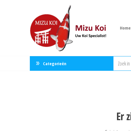
Ga
Mizu
naar
Koi
de
inhoud
Home
Categorieën
Er 