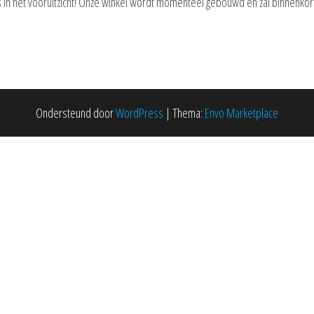
is in het vooruitzicht! Onze winkel wordt momenteel gebouwd en zal binnenkor
Ondersteund door
WordPress
|
Thema:
Envo Marketplace