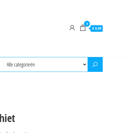
0
€ 0,00
hiet