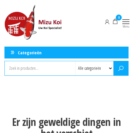
Ga
Mizu
naar
Koi
0
de
Menu
inhoud
Categorieën
Er zijn geweldige dingen in