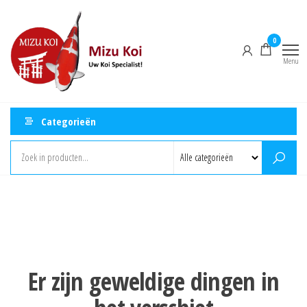
Ga
Mizu
naar
Koi
0
de
Menu
inhoud
Categorieën
Er zijn geweldige dingen in