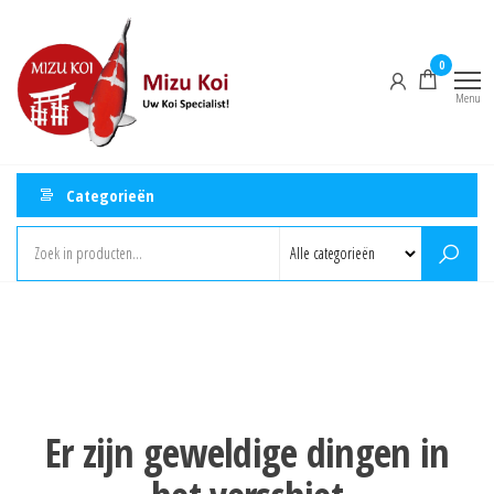
Ga
Mizu
naar
Koi
0
de
Menu
inhoud
Categorieën
Er zijn geweldige dingen in