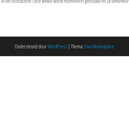
is in het vooruitzicht! Onze winkel wordt momenteel gebouwd en zal binnenkor
Ondersteund door
WordPress
|
Thema:
Envo Marketplace