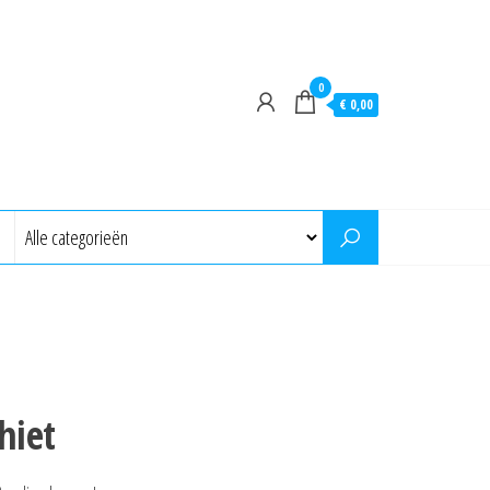
0
€ 0,00
hiet