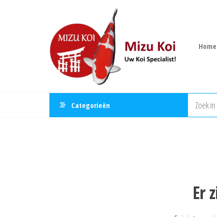
Ga
Mizu
naar
Koi
de
inhoud
Home
Categorieën
Er 