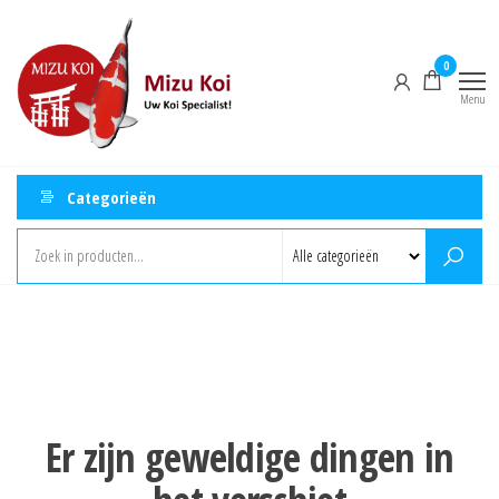
Ga
Mizu
naar
Koi
0
de
Menu
inhoud
Categorieën
Er zijn geweldige dingen in